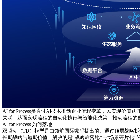
AI for Process是通过AI技术推动企业流程变革
关联，从而实现流程的自动化执行与智能化决策，推动流
AI for Process 如何落地
双驱动（TD）模型是由领航国际数码提出的、通过顶层战略拆
长期战略与短期价值，解决的是“战略难落地”与“场景碎片化”